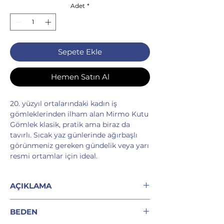
Adet
*
Sepete Ekle
Hemen Satın Al
20. yüzyıl ortalarındaki kadın iş
gömleklerinden ilham alan Mirmo Kutu
Gömlek klasik, pratik ama biraz da
tavırlı. Sıcak yaz günlerinde ağırbaşlı
görünmeniz gereken gündelik veya yarı
resmi ortamlar için ideal.
AÇIKLAMA
Kısa kollu ve çentik yakalı kutu kesim
BEDEN
%100 keten gömlek