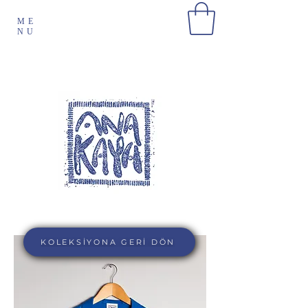
ME
NU
KOLEKSİYONA GERİ DÖN