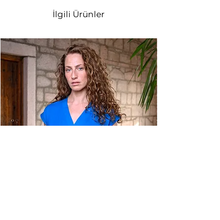
Daha detaylı bilgi için lütfen
Ön
Bilgilendirme Formu
'nu okuyun.
İlgili Ürünler