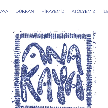
AYA
DÜKKAN
HİKAYEMİZ
ATÖLYEMİZ
İL