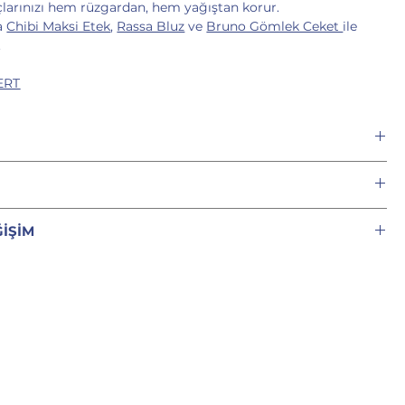
Saçlarınızı hem rüzgardan, hem yağıştan korur.
a
Chibi Maksi Etek
,
Rassa Bluz
ve
Bruno Gömlek Ceket
ile
.
ERT
k kapüşon başlık
umaş ile temiz dikiş çalışılmıştır
 giyilebilir
bedendir.
 marka logosu bulunmaktadır
ĞİŞİM
oyu renklerle soğuk yıkayın
lemini tamamladıktan sonra 24 saat içerisinde bir onay e-
retilen ürünlerimizin ısmarlama doğası nedeniyle iade ve
DE ELDE ÜRETİLMİŞTİR
ksınız ve sizinle birebir iletişime geçeceğiz. Bu nedenle satın
eneğimiz bulunmamaktadır.
ırasında iletişim bilgilerinizi doğru girmeniz önemlidir.
nız giysiden tamamen memnun kalmanızı istiyoruz; bu
inizi aldığınızda vücudunuza tam oturmuyorsa, nakliye
lenmekten ve size mükemmel şekilde uymasını sağlamak için
e çalışmaktan memnuniyet duyarız.