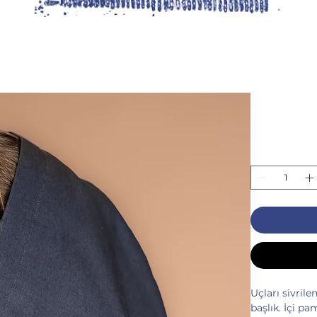
Uçları sivril
başlık. İçi pa