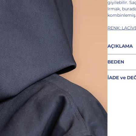
giyilebilir. 
Irmak, burad
kombinlemiş
RENK: LACİV
AÇIKLAMA
%100 pamu
BEDEN
İçi ekose k
Çift taraflı
Bu ürün tek 
İç tarafta
İADE ve DE
Makinede k
Satın alma iş
Ölçüye göre ü
TÜRKİYE’
postası alaca
değişim seç
alma işlemi s
Satın aldığı
nedenle, giys
ücretini üst
ürün üzerind