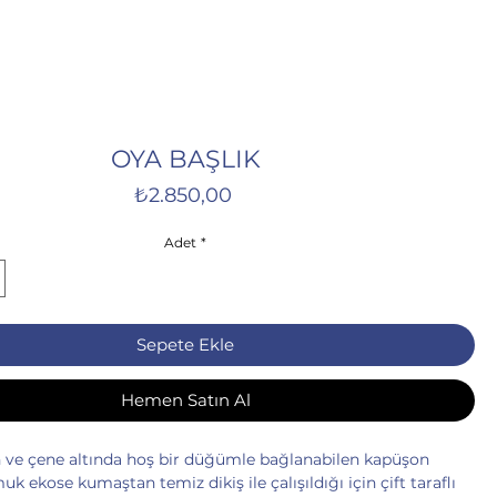
OYA BAŞLIK
Fiyat
₺2.850,00
Adet
*
Sepete Ekle
Hemen Satın Al
en ve çene altında hoş bir düğümle bağlanabilen kapüşon
muk ekose kumaştan temiz dikiş ile çalışıldığı için çift taraflı